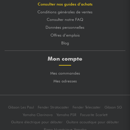
Consulter nos guides d’achats
Conditions générales de ventes
Consulter notre FAQ
Données personnelles
Offres d’emplois
Blog
Mon compte
Mes commandes
Mes adresses
Gibson Les Paul
Fender Stratocaster
Fender Telecaster
Gibson SG
Yamaha Clavinova
Yamaha PSR
Focusrite Scarlett
Guitare électrique pour débuter
Guitare acoustique pour débuter
Piano Numérique Yamaha