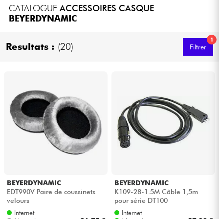
CATALOGUE
ACCESSOIRES CASQUE
Casques
BEYERDYNAMIC
Micros & HF
1
Resultats :
(20)
Filtrer
DJ
Sono
Eclairage
Batteries & Percu
Vents
BEYERDYNAMIC
BEYERDYNAMIC
Violons & Quatuor
EDT990V Paire de coussinets
K109-28-1.5M Câble 1,5m
velours
pour série DT100
Internet
Internet
Eveil Musical