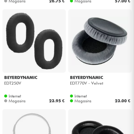
Magasins
26.75 €
Magasins
57.00 €
Câbles & Access.
HiFi
Packs
Voir nos marques
BEYERDYNAMIC
BEYERDYNAMIC
EDT250V
EDT770V - Velvet
Internet
Internet
Magasins
23.95 €
Magasins
23.00 €