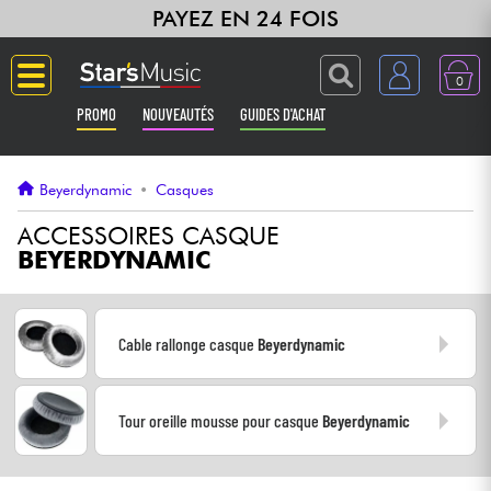
PAYEZ EN 24 FOIS
0
PROMO
NOUVEAUTÉS
GUIDES D'ACHAT
Langue
Beyerdynamic
•
Casques
Guitares & Basses
ACCESSOIRES CASQUE
BEYERDYNAMIC
Amplis & Effets
Claviers & Pianos
Cable rallonge casque
Beyerdynamic
Synthés & Sampleurs
Tour oreille mousse pour casque
Beyerdynamic
Home Studio