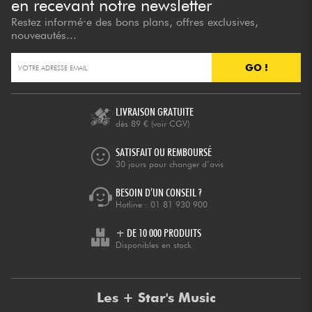
en recevant notre newsletter
Restez informé·e des bons plans, offres exclusives,
nouveautés...
GO !
LIVRAISON GRATUITE
dès 89 €
(voir CGV)
SATISFAIT OU REMBOURSÉ
30 jours pour changer d’avis
BESOIN D’UN CONSEIL ?
Hotline :
01 81 930 900
+ DE 10 000 PRODUITS
Disponibles en stock
Les + Star's Music