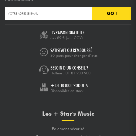
GO !
Câbles & Access.
HiFi
LIVRAISON GRATUITE
dès 89 €
(voir CGV)
Packs
SATISFAIT OU REMBOURSÉ
30 jours pour changer d’avis
Voir nos marques
BESOIN D’UN CONSEIL ?
Hotline :
01 81 930 900
+ DE 10 000 PRODUITS
Disponibles en stock
Les + Star's Music
Paiement sécurisé