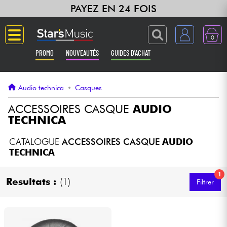
PAYEZ EN 24 FOIS
0
PROMO
NOUVEAUTÉS
GUIDES D'ACHAT
Langue
Audio technica
•
Casques
Guitares & Basses
ACCESSOIRES CASQUE
AUDIO
TECHNICA
Amplis & Effets
CATALOGUE
ACCESSOIRES CASQUE
AUDIO
TECHNICA
Claviers & Pianos
1
Resultats :
(1)
Filtrer
Synthés & Sampleurs
Home Studio