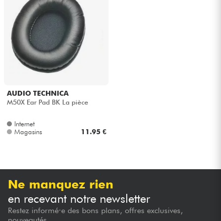
Casques
Micros & HF
DJ
Sono
AUDIO TECHNICA
M50X Ear Pad BK La pièce
Eclairage
Internet
Magasins
11.95 €
Batteries & Percu
Vents
Ne manquez rien
Violons & Quatuor
en recevant notre newsletter
Restez informé·e des bons plans, offres exclusives,
Eveil Musical
nouveautés...