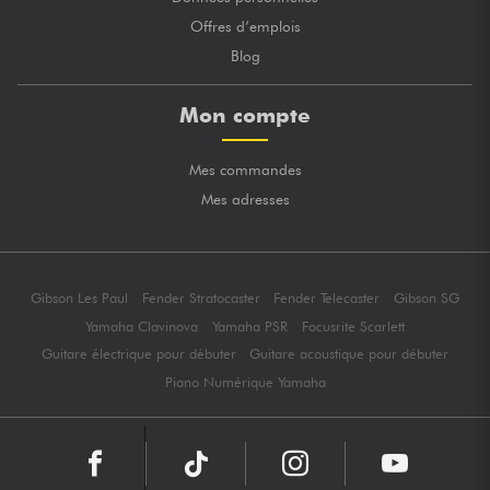
Offres d’emplois
Blog
Mon compte
Mes commandes
Mes adresses
Gibson Les Paul
Fender Stratocaster
Fender Telecaster
Gibson SG
Yamaha Clavinova
Yamaha PSR
Focusrite Scarlett
Guitare électrique pour débuter
Guitare acoustique pour débuter
Piano Numérique Yamaha