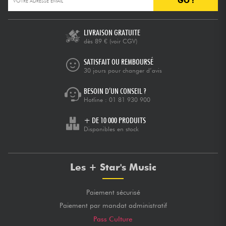
GO !
Câbles & Access.
LIVRAISON GRATUITE
dès 89 €
(voir CGV)
HiFi
SATISFAIT OU REMBOURSÉ
30 jours pour changer d’avis
Packs
BESOIN D’UN CONSEIL ?
Hotline :
01 81 930 900
Voir nos marques
+ DE 10 000 PRODUITS
Disponibles en stock
Les + Star's Music
Paiement sécurisé
Paiement par mandat administratif
Pass Culture