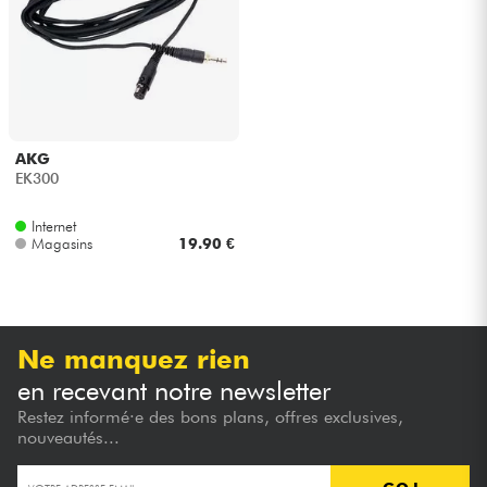
Casques
Micros & HF
DJ
AKG
EK300
Sono
Internet
Magasins
19.90 €
Eclairage
Batteries & Percu
Ne manquez rien
Vents
en recevant notre newsletter
Restez informé·e des bons plans, offres exclusives,
Violons & Quatuor
nouveautés...
Eveil Musical