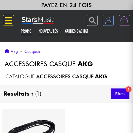
PAYEZ EN 24 FOIS
0
PROMO
NOUVEAUTÉS
GUIDES D'ACHAT
Langue
Akg
•
Casques
Guitares & Basses
ACCESSOIRES CASQUE
AKG
Amplis & Effets
CATALOGUE
ACCESSOIRES CASQUE
AKG
1
Claviers & Pianos
Resultats :
(1)
Filtrer
Synthés & Sampleurs
Home Studio