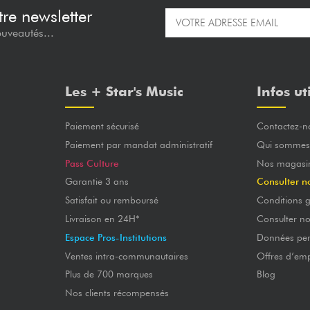
re newsletter
ouveautés...
Les + Star's Music
Infos ut
Paiement sécurisé
Contactez-n
Paiement par mandat administratif
Qui sommes
Pass Culture
Nos magasi
Garantie 3 ans
Consulter n
Satisfait ou remboursé
Conditions g
Livraison en 24H*
Consulter n
Espace Pros-Institutions
Données per
Ventes intra-communautaires
Offres d’emp
Plus de 700 marques
Blog
Nos clients récompensés