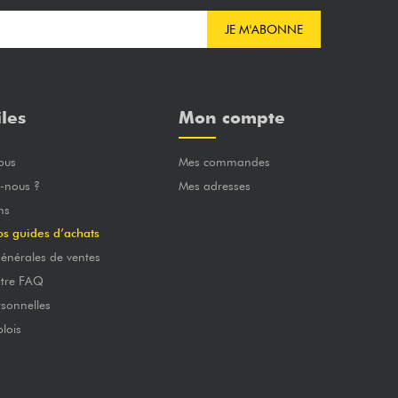
JE M'ABONNE
iles
Mon compte
ous
Mes commandes
-nous ?
Mes adresses
ns
os guides d’achats
énérales de ventes
otre FAQ
sonnelles
lois