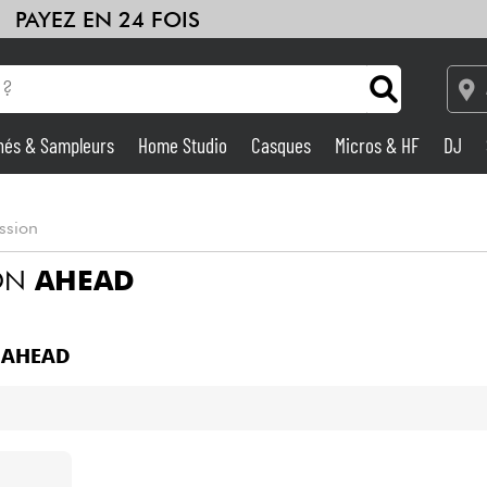
PAYEZ EN 24 FOIS
hés & Sampleurs
Home Studio
Casques
Micros & HF
DJ
Amplis & Effets
ussion
Home Studio
ION
AHEAD
DJ
N
AHEAD
Batteries & Percu
Eveil Musical