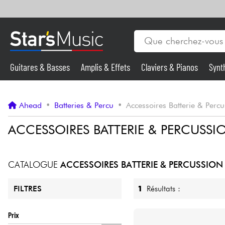
Guitares & Basses
Amplis & Effets
Claviers & Pianos
Synt
Vents
Guitares & Basses
Ahead
•
Batteries & Percu
•
Accessoires Batterie & Perc
Synthés & Sampleurs
ACCESSOIRES BATTERIE & PERCUSS
Micros & HF
CATALOGUE
ACCESSOIRES BATTERIE & PERCUSSIO
Eclairage
1
Résultats :
FILTRES
Violons & Quatuor
Prix