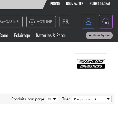
PROMO
NOUVEAUTÉS
GUIDES D'ACHAT
FR
MAGASINS
HOTLINE
0
Belgique
Sono
Eclairage
Batteries & Percu
de catégories
België
Claviers & Pianos
España
Casques
Deutschland
Nederland
Sono
English
Vents
Produits par page
Trier
Câbles & Access.