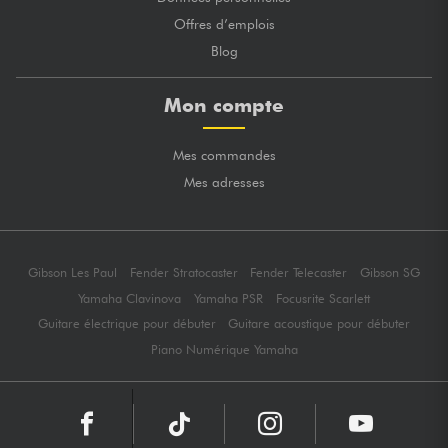
Offres d’emplois
Blog
Mon compte
Mes commandes
Mes adresses
Gibson Les Paul
Fender Stratocaster
Fender Telecaster
Gibson SG
Yamaha Clavinova
Yamaha PSR
Focusrite Scarlett
Guitare électrique pour débuter
Guitare acoustique pour débuter
Piano Numérique Yamaha