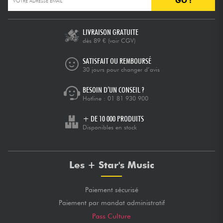
GO !
Câbles & Access.
LIVRAISON GRATUITE
dès 89 €
(voir CGV)
HiFi
SATISFAIT OU REMBOURSÉ
30 jours pour changer d’avis
Packs
BESOIN D’UN CONSEIL ?
Hotline :
01 81 930 900
Voir nos marques
+ DE 10 000 PRODUITS
Disponibles en stock
Les + Star's Music
Paiement sécurisé
Paiement par mandat administratif
Pass Culture