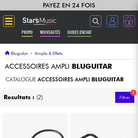
PAYEZ EN 24 FOIS
0
PROMO
NOUVEAUTÉS
GUIDES D'ACHAT
Langue
Bluguitar
•
Amplis & Effets
Guitares & Basses
ACCESSOIRES AMPLI
BLUGUITAR
Amplis & Effets
CATALOGUE
ACCESSOIRES AMPLI
BLUGUITAR
1
Claviers & Pianos
Resultats :
(2)
Filtrer
Synthés & Sampleurs
Home Studio