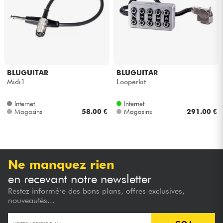
Casques
Micros & HF
DJ
BLUGUITAR
BLUGUITAR
Midi1
Looperkit
Sono
Internet
Internet
Magasins
58.00 €
Magasins
291.00 €
Eclairage
Batteries & Percu
Ne manquez rien
Vents
en recevant notre newsletter
Restez informé·e des bons plans, offres exclusives,
Violons & Quatuor
nouveautés...
Eveil Musical