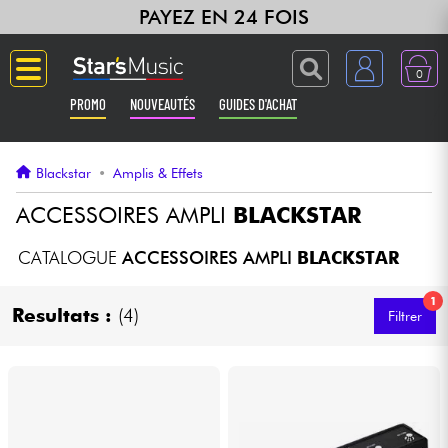
PAYEZ EN 24 FOIS
0
PROMO
NOUVEAUTÉS
GUIDES D'ACHAT
Langue
Blackstar
•
Amplis & Effets
Guitares & Basses
ACCESSOIRES AMPLI
BLACKSTAR
Amplis & Effets
CATALOGUE
ACCESSOIRES AMPLI
BLACKSTAR
1
Claviers & Pianos
Resultats :
(4)
Filtrer
Synthés & Sampleurs
Home Studio