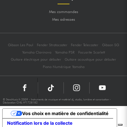
Mes commandes
Mes adresses
Gibson Les Paul
Fender Stratocaster
Fender Telecaster
Gibson SG
Yamaha Clavinova
Yamaha PSR
Focusrite Scarlett
Guitare électrique pour débuter
Guitare acoustique pour débuter
Piano Numérique Yamaha
© StarsMusic.fr 2009 - Instruments de musique et matériel dj, studio, lumière et sonorisation -
Déclaration CNIL N°1728182
Vos choix en matière de confidentialité
Notification lors de la collecte