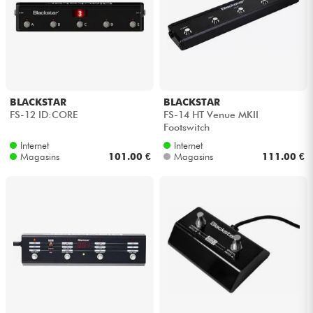
Casques
Micros & HF
DJ
BLACKSTAR
BLACKSTAR
FS-12 ID:CORE
FS-14 HT Venue MKII
Sono
Footswitch
Internet
Internet
Magasins
101.00 €
Magasins
111.00 €
Eclairage
Batteries & Percu
Vents
Violons & Quatuor
Eveil Musical