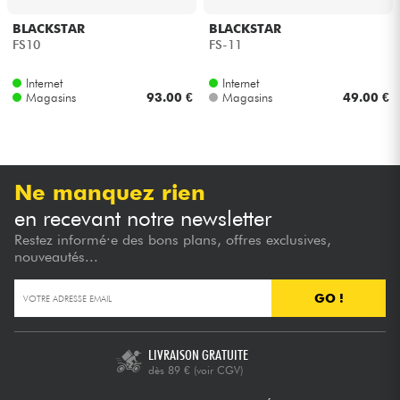
BLACKSTAR
BLACKSTAR
Câbles & Access.
FS10
FS-11
Internet
Internet
HiFi
Magasins
93.00 €
Magasins
49.00 €
Packs
Voir nos marques
Ne manquez rien
en recevant notre newsletter
Restez informé·e des bons plans, offres exclusives,
nouveautés...
GO !
LIVRAISON GRATUITE
dès 89 €
(voir CGV)